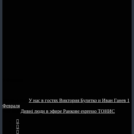
9 Февраля
previous post
У нас в гостях Виктория Булитко и Иван Ганев 1
Февраля
next post
Дивнi люди в эфире Ранкове espresso ТОНИС