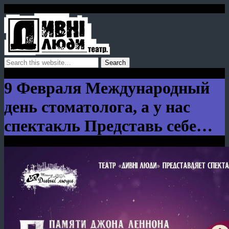
9 Февраля Международный
день стоматолога, а у нас
спектакль Представь себе…