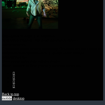
Народився та виріс у м. Березань.
За освітою Педагог. Що дуже допомагає йому у
самовихованні.
Є ходячим лихом всього колективу. Оскільки все що з нами не
відбувалося екстремального, у центрі подій завжди
виявляється він.
Нині актор колективу «Дивні люди».
Живе, працює та бере участь у творчих проектах.
Back to top
mobile
desktop