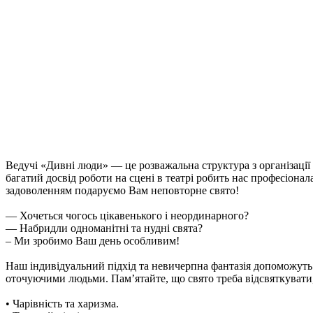
Ведучі «Дивні люди» — це розважальна структура з організації 
багатий досвід роботи на сцені в театрі робить нас професіонала
задоволенням подаруємо Вам неповторне свято!
— Хочеться чогось цікавенького і неординарного?
— Набридли одноманітні та нудні свята?
– Ми зробимо Ваш день особливим!
Наш індивідуальний підхід та невичерпна фантазія допоможуть
оточуючими людьми. Пам’ятайте, що свято треба відсвяткувати,
• Чарівність та харизма.