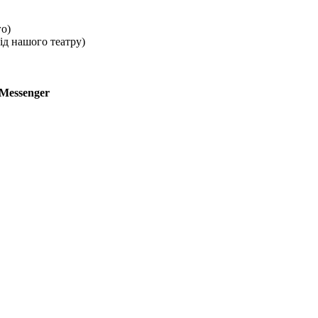
го)
ід нашого театру)
Messenger
MESSENGER
TELEGRAM