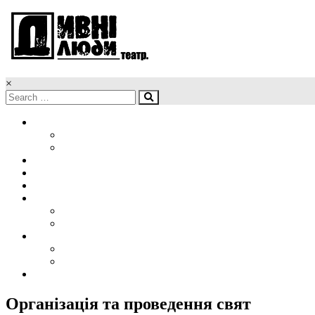
×
Головна
Новини
Наші обличчя
Про нас
Афіша
Репертуар
Проекти
Організація гастролей
Корпоративна вистава
Медіа
Фото
Відео
Контакти
Організація та проведення свят