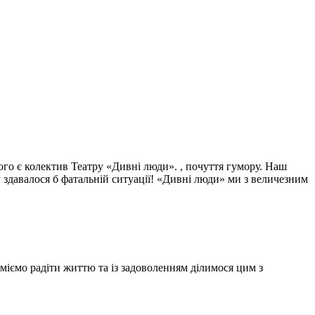
ого є колектив Театру «Дивні люди». , почуття гумору. Наш
 у здавалося б фатальній ситуації! «Дивні люди» ми з величезним
іємо радіти життю та із задоволенням ділимося цим з