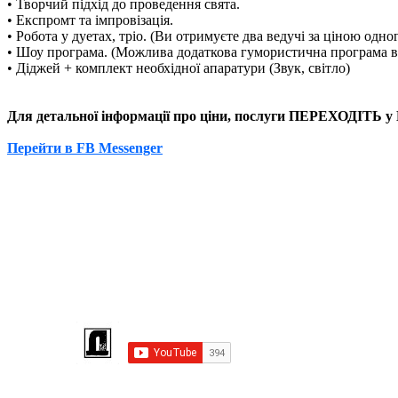
• Творчий підхід до проведення свята.
• Експромт та імпровізація.
• Робота у дуетах, тріо. (Ви отримуєте два ведучі за ціною одно
• Шоу програма. (Можлива додаткова гумористична програма в
• Діджей + комплект необхідної апаратури (Звук, світло)
Для детальної інформації про ціни, послуги ПЕРЕХОДІТЬ у 
Перейти в FB Messenger
MESSENGER
TELEGRAM
Підпишіться на КАНАЛ YOUTUBE