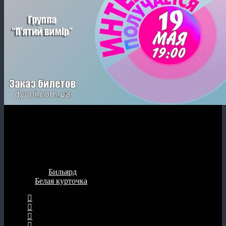
Друзья, 19 мая спектакль «Интересно получается». Живой
звук от группы «П’ятий вимiр». Ждем Вас на нашем
спектакле.
Ваши «Дивні люди»
previous post
Бильярд
next post
Белая курточка