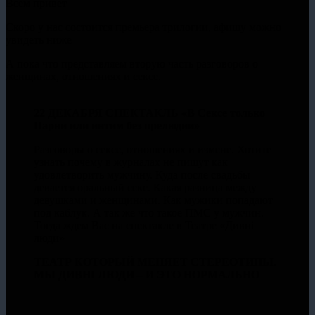
Всем привет
Скоро у нас состоится премьера трилогии, афишу можно
увидеть ниже
А пока что представляем вторую часть разговоров о
женщинах, отношениях и сексе.
22 ДЕКАБРЯ СПЕКТАКЛЬ «В Сексе только
Парни или интим без прелюдии»
Разговоры о сексе, отношениях и измене. Хотите
узнать почему в журналах не пишут как
удовлетворить мужчину. Куда после свадьбы
девается оральный секс. Какая разница между
девушками и женщинами. Как мужики попадают
под каблук. А так же что такое ПМС у мужчин.
Тогда ждем Вас на спектакле в Театре «Дивнi
люди»
ТЕАТР КОТОРЫЙ МЕНЯЕТ СТЕРЕОТИПЫ.
МЫ ДИВНI ЛЮДИ – И ЭТО НОРМАЛЬНО