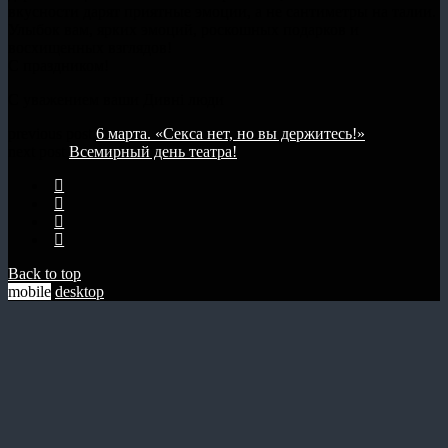
вкусности дарят приятные эмоции, а не сантиметры на талии.
Улыбок вам, ярких эмоций, роскошных подарков и
восхищенных взглядов!
С праздником!
С уважением ваши Дивні люди
previous post
6 марта. «Секса нет, но вы держитесь!»
next post
Всемирный день театра!
Back to top
mobile
desktop