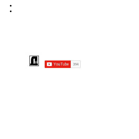
←
Ожидается премьера нового мультфильма от студии Pix
Киевский ученый ведет «двойную» жизнь
→
Підпишіться на КАНАЛ YOUTUBE