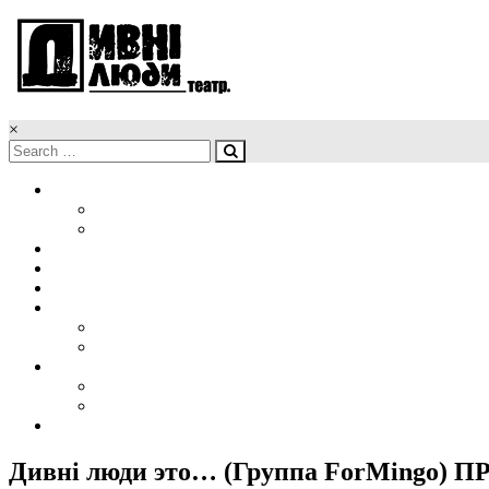
×
Головна
Новини
Наші обличчя
Про нас
Афіша
Репертуар
Проекти
Організація гастролей
Корпоративна вистава
Медіа
Фото
Відео
Контакти
Дивні люди это… (Группа ForMingo) 