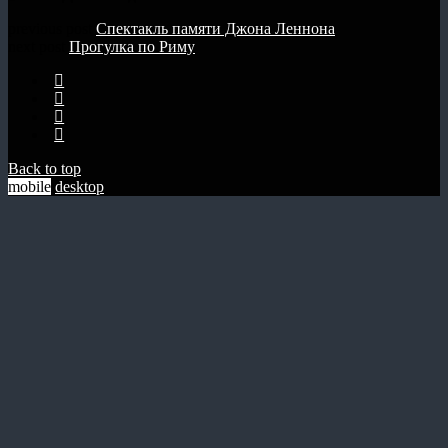
previous post
Спектакль памяти Джона Леннона
next post
Прогулка по Риму
Back to top
mobile
desktop