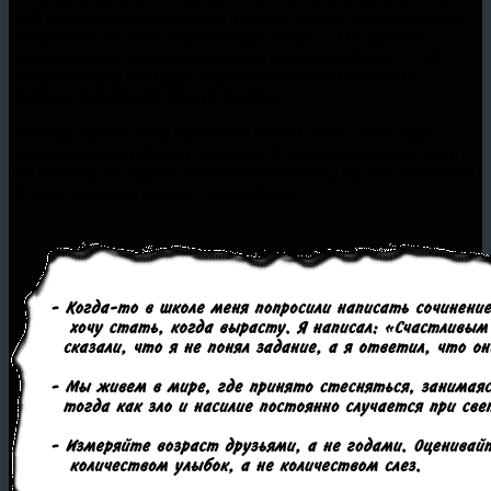
всей сложившейся ситуации в стране. Какое то удручающее
настроении, не знаю может я один такой… И в данной
ситуации сразу вспомнилась одна из цитать Джона —
«В
конце концов, все будет хорошо. Если вам сейчас не
хорошо, значит, это еще не конец.»
.
Поэтому просто хочу выложить в этом посте, несколько
известных цитат Джона Леннона. А так же напомнит, что в
эту пятницу
21 марта
состоится спектакль, где мы расскажем
об этом человеке немного подробнее)