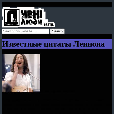
Известные цитаты Леннона
Всем здравствуйте!
В преддверии нашего спектакля «Представь себе… памяти
Джона Леннона» при написании данной новости, словил себя
на мысли, что просто не могу ни чего писать. Какая то
необузданная лень и нежелание чем либо заниматься, из за