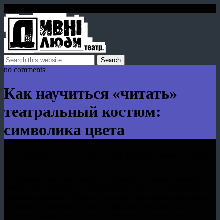
no comments
Как научиться «читать»
театральный костюм:
символика цвета
В китайском театре группа актеров выходит только в желтых
одеждах.
А мужские костюмы актеров, играющих римских воинов,
обязательно включают в себя красный плащ. В театральных
действиях Древней Греции плачущие персонажи всегда были
облачены в голубые туники… Цвет костюма несет свое
тайное послание: если зритель умеет его прочесть, весь