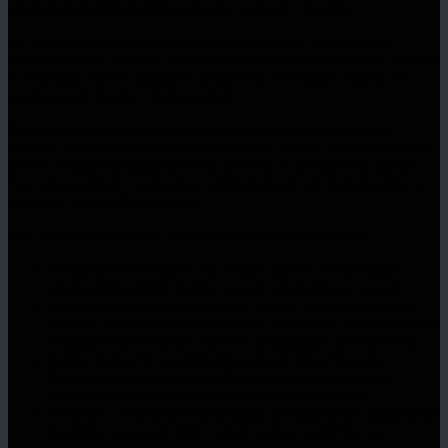
спектакль раскрывается для него новыми гранями.
Не только история и театральные традиции вкладывают
смысл в колер тканей. Художники по костюмам и сами актеры
с помощью цвета передают душевное состояние героя, его
социальный статус, темперамент.
Иногда костюмерам приходится потрудиться, придавая
нужное смысловое содержание одежде героя. Например, они
могут старый мужской костюм купить на блошином рынке.
Так одежда будет полностью аутентичной для постановки, к
примеру, «Дней Турбиных».
Что же может означать цвет в театральном костюме?
настроение (голубой или серый цвет в постановках
древнегреческого театра носили несчастные герои);
характер (страстность натуры всегда подчеркивается
яркими цветами теплой гаммы, мрачность или строгость
отражаются в темных цветах, доходящих до черного);
черты личности (например, дурной вкус Натальи
Ивановны из чеховских «Трех сестер» подчеркнут
сочетанием розового платья и зеленого пояса);
отсылка к народным традициям (в свадебных традициях
Востока красный цвет – цвет наряда невесты, а у