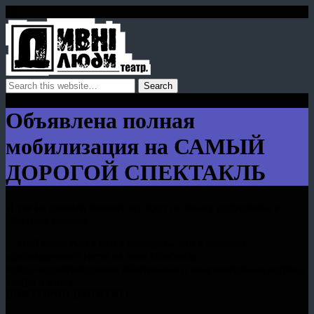
Объявлена полная
мобилизация на САМЫЙ
ДОРОГОЙ СПЕКТАКЛЬ
И так на данный момент все идет по плану подготовка в
обычном режиме.
А этой новостью я хотел сообщить, что в качестве
приглашенного гостя на этом спектакле
будет, непревзойденная обаятельная и очаровательная актриса
театра и кино
ВИКТОРИЯ БУЛИТКО