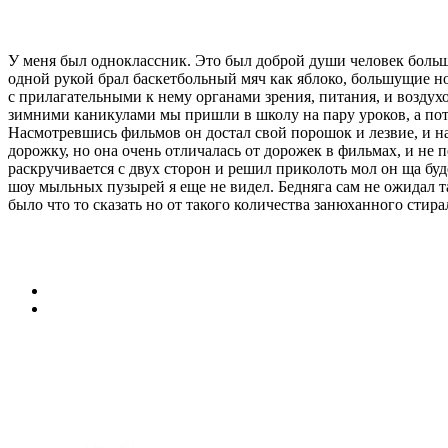
13.05.2013
04.04.2016
naururk
Статьи
У меня был одноклассник. Это был доброй души человек больше 
одной рукой брал баскетбольный мяч как яблоко, большущие ног
с прилагательными к нему органами зрения, питания, и воздух
зимними каникулами мы пришли в школу на пару уроков, а пото
Насмотревшись фильмов он достал свой порошок и лезвие, и на
дорожку, но она очень отличалась от дорожек в фильмах, и не 
раскручивается с двух сторон и решил приколоть мол он ща буд
шоу мыльных пузырей я еще не видел. Бедняга сам не ожидал т
было что то сказать но от такого количества занюханного стир
MESSENGER
TELEGRAM
←
Взрослые и дети
Героический поступок
→
Підпишіться на КАНАЛ YOUTUBE