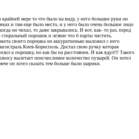
 крайней мере то что было на виду, у него большие руки он
нках и там еще было место, и у него было очень большое лицо
гда он чихал, то даже закрывались. И вот, как- то раз, перед
 стиральный порошок и лезвие что б парты чистить.
пакета своего порошка он аккуратненько выложил с него
омагистраль Киев-Борисполь. Достал свою ручку которая
зил к порошку, но как бы на расстоянии. И как вдул!!! Такого
 износу вылетает неисчислимое количество пузырей. Он хотел
ромче он хотел сказать тем больше были шарики.