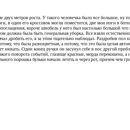
двух метров роста. У такого человечка было все большое, ну по
и, в один его кроссовок могли поместится, две мои ноги в боти
опоглащения,
короче шнобель у него был настолько большой что ко
м должна была быть генеральная уборка. Все взяли естественно
чал дробить его, я за этим тщательно наблюдал. Раздробив пол 
потому, что была разноцветная, а потому, что это была целая авт
ет нюхать. Один конец ручки он засунул себе в нос другой прибли
акого поворота событий, глазище красные, морда перекошена, а
ального порошка бульки начали лететь и через рот, причем чем г
MESSENGER
TELEGRAM