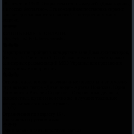
28 августа в 19:00. Открываем сезон комедией «Дома хорошо,
а в гостях бесплатно». Эта комедийная постановка скрасит
ваш вечер и запомнится надолго!. С нетерпением ждём
встречи.
❤️❤️❤️
КУПИТЬ БИЛЕТЫ ОНЛАЙН:
https://clc.to/divni-doma-horosho
🎭🎭🎭
Мероприятие пройдет в концертном зале Дома архитекторов,
Киев ул. Б. Гринченко 7. С соблюдением всех необходимых
санитарных рекомендаций МОЗ Украины для проведения
культурных мероприятий.
🎭🎭🎭
Огромная доза юмора, неожиданные повороты и виртуозная
игра актеров театра «Дивнi люди» Артема Новикова, Юрия
Громового и Виталия Сердитова. Откровенные диалоги,
искрометные шутки и конечно же, в лучших традициях
театра, живая авторская музыка.
💡💡💡
Ограничения по возрасту 16+.
Спектакль на русском языке.
👅👅👅
Официальный сайт: http://dyvni.com.ua