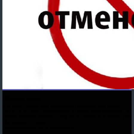
❗❗❗Шановні глядачі!
У зв’язку з технічними причинами спектакль «Дід мороз
PRIDUROK» який мав відбутися 3 січня о 19:00 скасовано. Ви
можете обміняти квитки на будь-який спектакль у новому році
або повернути гроші.
Просимо вибачення за незручності!