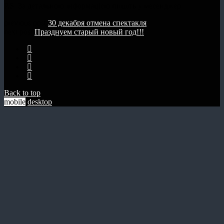
P.S. За детальною інформацією пишіть у месенджер
previous post
30 декабря отмена спектакля
next post
Празднуем старый новый год!!!
Back to top
mobile
desktop