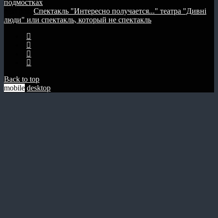
подмостках
next post
Спектакль "Интересно получается..." театра "Дивні
люди" или спектакль, который не спектакль
Back to top
mobile
desktop