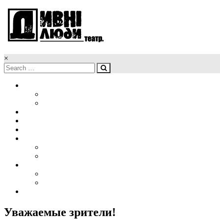
×
Головна
Новини
Наші обличчя
Про нас
Афіша
Репертуар
Проекти
Організація гастролей
Корпоративна вистава
Медіа
Фото
Відео
Контакти
Уважаемые зрители!