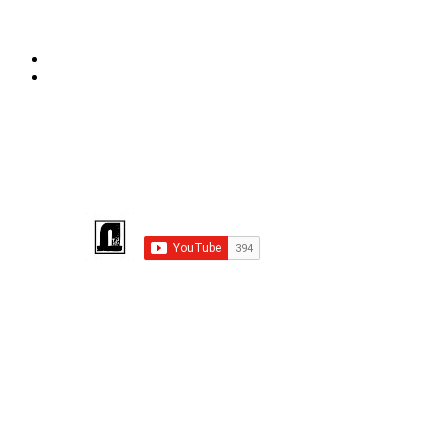
MESSENGER
TELEGRAM
←
Афиша театра 21 февраля
Приступаем к работе 7 марта
→
Підпишіться на КАНАЛ YOUTUBE