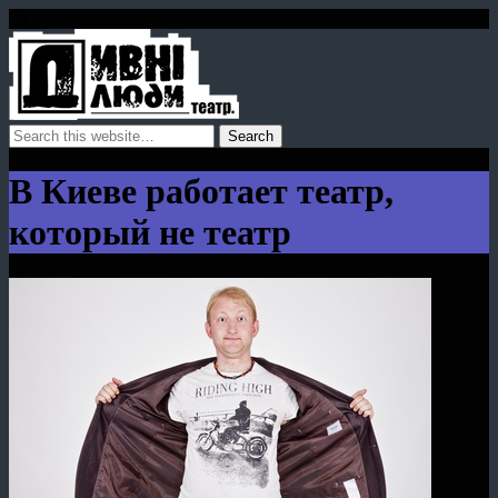
В Киеве работает театр,
который не театр